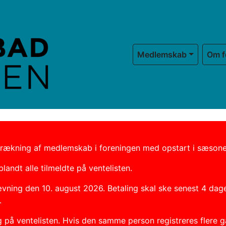
Medlemskab
Om f
lodtrækning af medlemskab i foreningen med opstart i sæson
landt alle tilmeldte på ventelisten.
ævning den 10. august 2026. Betaling skal ske senest 4 da
.
å ventelisten. Hvis den samme person registreres flere gang