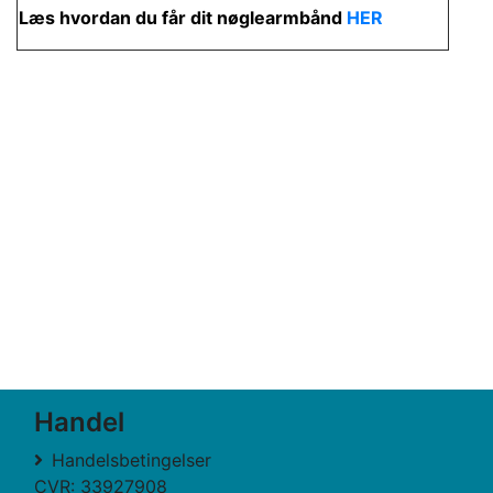
Læs hvordan du får dit nøglearmbånd
HER
Handel
Handelsbetingelser
CVR: 33927908