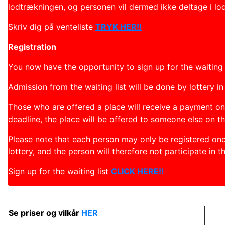
lodtrækningen, og personen vil dermed ikke deltage i lo
Skriv dig på venteliste
TRYK HER!!
Registration
You now have the opportunity to sign up for the waiting l
Admission from the waiting list will be done by lottery i
Those who are offered a place will receive a payment on
deadline, the place will be offered to someone else on the
Please note that each person may only be registered once o
lottery, and the person will therefore not participate in th
Sign up for the waiting list
CLICK HERE!!
Se priser og vilkår
HER