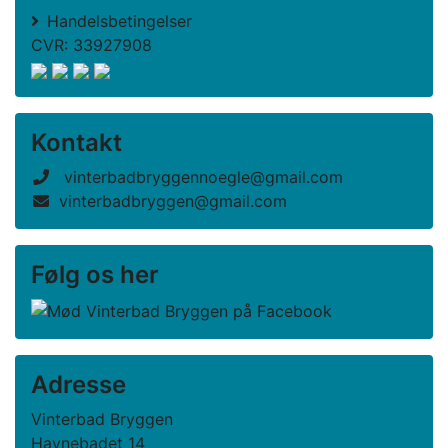
Handelsbetingelser
CVR: 33927908
Kontakt
vinterbadbryggennoegle@gmail.com
vinterbadbryggen@gmail.com
Følg os her
Adresse
Vinterbad Bryggen
Havnebadet 14